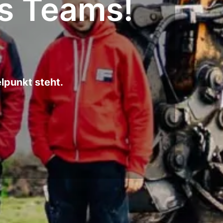
es Teams!
elpunkt steht.